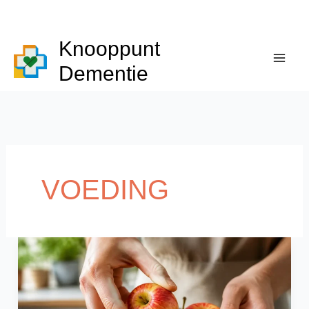
Ga
naar
Knooppunt
de
inhoud
Dementie
VOEDING