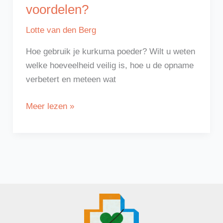
voordelen?
Lotte van den Berg
Hoe gebruik je kurkuma poeder? Wilt u weten
welke hoeveelheid veilig is, hoe u de opname
verbetert en meteen wat
Hoe
Meer lezen »
gebruik
je
kurkuma
poeder
voor
optimale
voordelen?