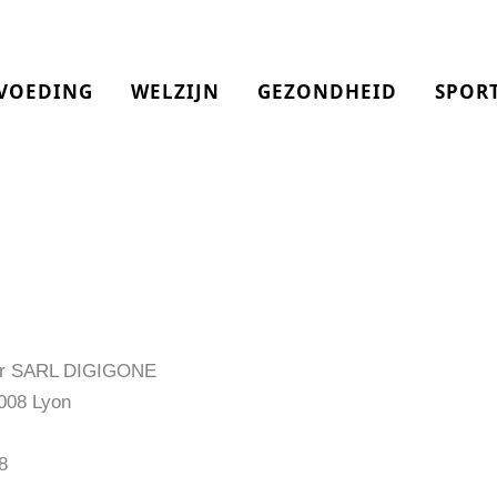
VOEDING
WELZIJN
GEZONDHEID
SPOR
door SARL DIGIGONE
9008 Lyon
8