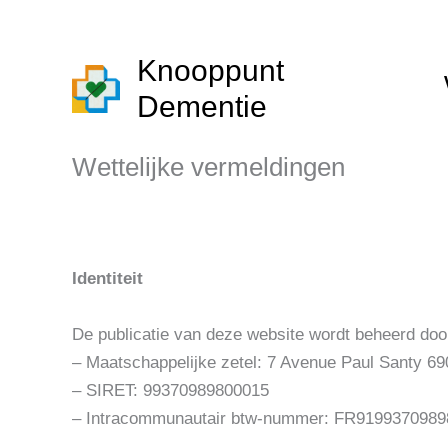
Ga
naar
Knooppunt
de
inhoud
Dementie
Wettelijke vermeldingen
Identiteit
De publicatie van deze website wordt beheerd 
– Maatschappelijke zetel: 7 Avenue Paul Santy 6
– SIRET: 99370989800015
– Intracommunautair btw-nummer: FR9199370989